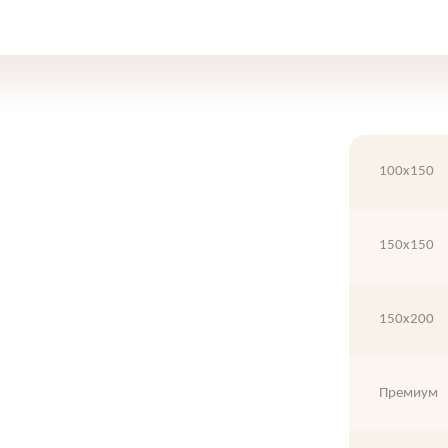
100х150
150х150
150х200
Премиум