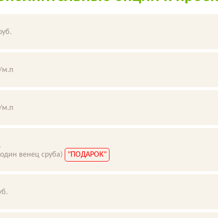
руб.
/м.п
/м.п
.
 один венец сруба)
"ПОДАРОК"
уб.