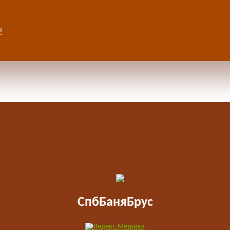
!
СпбБаняБрус